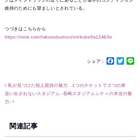
クはメイントラックの近くにあることが選手のコンディション
維持のためにも望ましいとされている。
つづきはこちらから
https://note.com/takanobumori/n/nbcbe9a12463e
Face
Twi
L
シェア：
Post navigation
私が見つけた陸上競技の魅力…1つのチケットで２つの席
追い出されないスタジアム -長崎スタジアムシティの本当の魅
力-
関連記事