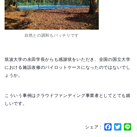
自然との調和もバッチリです
筑波大学の永田学長からも感謝状をいただき、全国の国立大学
における施設改修のパイロットケースになったのではないでし
ょうか。
こういう事例はクラウドファンディング事業者としてとても嬉
しいです。
Face
Twi
L
シェア：